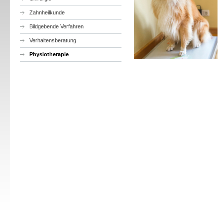
Zahnheilkunde
Bildgebende Verfahren
Verhaltensberatung
Physiotherapie