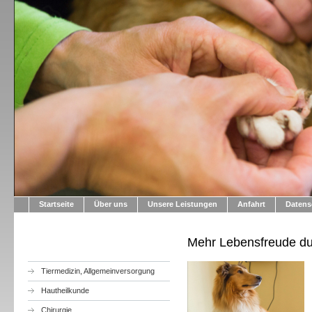
Startseite
Über uns
Unsere Leistungen
Anfahrt
Datens
Mehr Lebensfreude d
Tiermedizin, Allgemeinversorgung
Hautheilkunde
Chirurgie