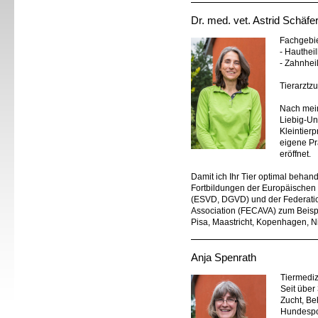
Dr. med. vet. Astrid Schäfe
Fachgebi
- Hauthei
- Zahnhei
Tierarztz
Nach mein
Liebig-Un
Kleintier
eigene Pr
eröffnet.
Damit ich Ihr Tier optimal behan
Fortbildungen der Europäischen 
(ESVD, DGVD) und der Federati
Association (FECAVA) zum Beisp
Pisa, Maastricht, Kopenhagen, Ni
Anja Spenrath
Tiermediz
Seit über
Zucht, Be
Hundespor